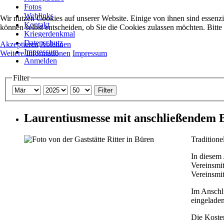
Fotos
Weblinks
Wir nutzen Cookies auf unserer Website. Einige von ihnen sind essenzi
Kontakt
können selbst entscheiden, ob Sie die Cookies zulassen möchten. Bitte
Kriegerdenkmal
Datenschutz
Akzeptieren
Ablehnen
Impressum
Weitere Informationen
Impressum
Anmelden
Filter
Filter
Laurentiusmesse mit anschließendem 
Traditione
In diesem 
Vereinsmit
Vereinsmit
Im Anschlu
eingelade
Die Kosten